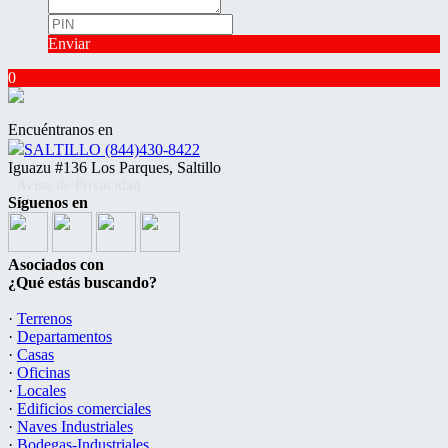
Enviar
0
Encuéntranos en
SALTILLO (844)430-8422
Iguazu #136 Los Parques, Saltillo
· Aviso de Privacidad
Síguenos en
Asociados con
¿Qué estás buscando?
·
Terrenos
·
Departamentos
·
Casas
·
Oficinas
·
Locales
·
Edificios comerciales
·
Naves Industriales
·
Bodegas-Industriales